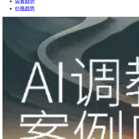
读者趋势
价格趋势