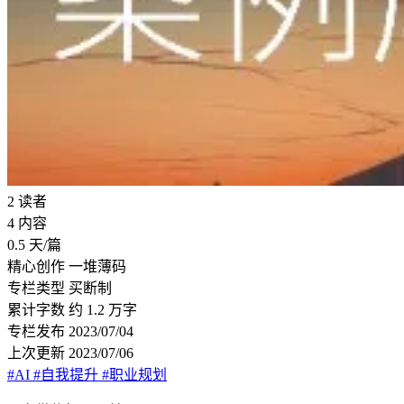
2
读者
4
内容
0.5
天/篇
精心创作
一堆薄码
专栏类型
买断制
累计字数
约 1.2 万字
专栏发布
2023/07/04
上次更新
2023/07/06
#AI
#自我提升
#职业规划