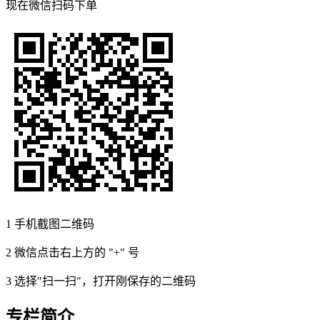
现在
微信扫码
下单
1
手机截图二维码
2
微信点击右上方的 "+" 号
3
选择"扫一扫"，打开刚保存的二维码
专栏简介