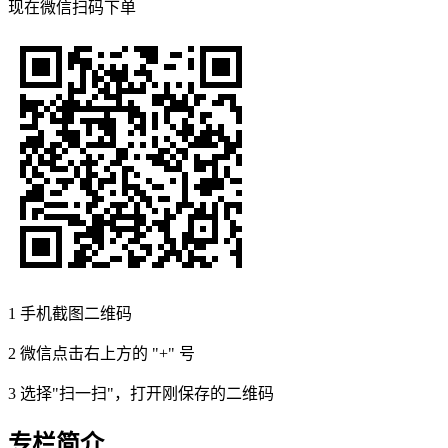
现在
微信扫码
下单
1
手机截图二维码
2
微信点击右上方的 "+" 号
3
选择"扫一扫"，打开刚保存的二维码
专栏简介