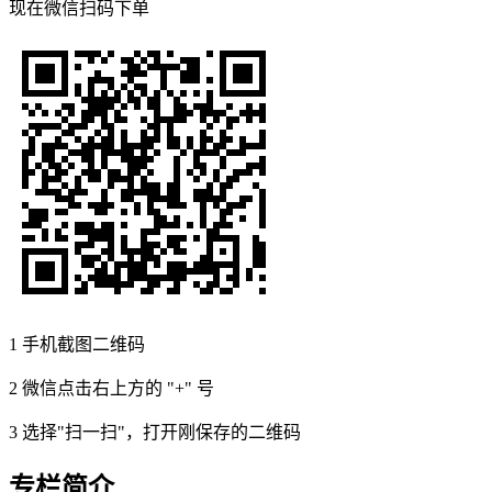
现在
微信扫码
下单
1
手机截图二维码
2
微信点击右上方的 "+" 号
3
选择"扫一扫"，打开刚保存的二维码
专栏简介