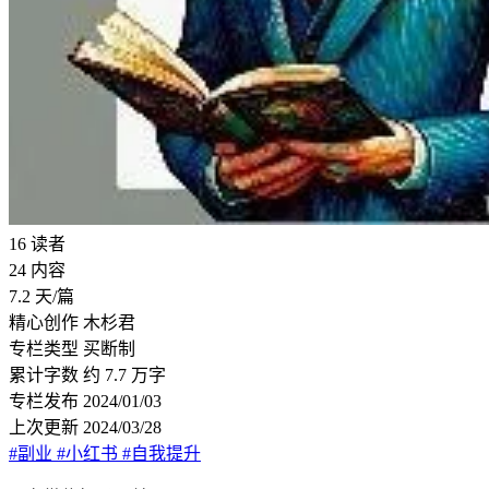
16
读者
24
内容
7.2
天/篇
精心创作
木杉君
专栏类型
买断制
累计字数
约 7.7 万字
专栏发布
2024/01/03
上次更新
2024/03/28
#副业
#小红书
#自我提升