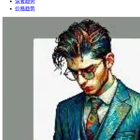
读者趋势
价格趋势