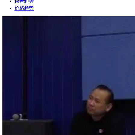
读者趋势
价格趋势