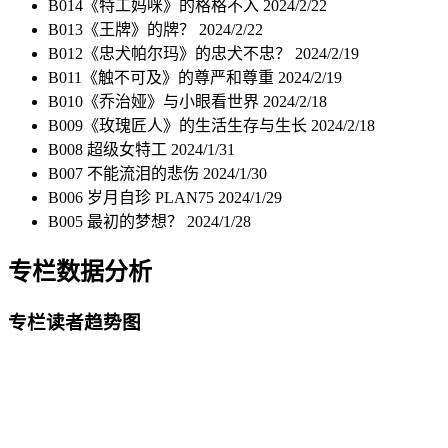
B014《特工妈咪》的格格不入
2024/2/22
B013《王牌》的牌？
2024/2/22
B012《忠犬帕尔玛》的忠犬不忠？
2024/2/19
B011《触不可及》的尊严和尊重
2024/2/19
B010《乔治娅》与小眼看世界
2024/2/18
B009《玫瑰匠人》的生活生存与生长
2024/2/18
B008 超级女特工
2024/1/31
B007 不能流泪的悲伤
2024/1/30
B006 岁月自珍 PLAN75
2024/1/29
B005 最初的梦想？
2024/1/28
专栏数据分析
专栏读者趋势图