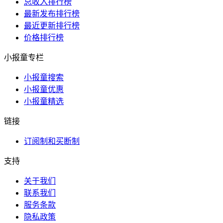
总收入排行榜
最新发布排行榜
最近更新排行榜
价格排行榜
小报童专栏
小报童搜索
小报童优惠
小报童精选
链接
订阅制和买断制
支持
关于我们
联系我们
服务条款
隐私政策