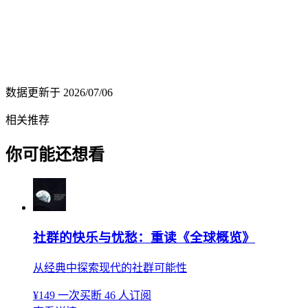
数据更新于
2026/07/06
相关推荐
你可能还想看
社群的快乐与忧愁：重读《全球概览》
从经典中探索现代的社群可能性
¥149
一次买断
46 人订阅