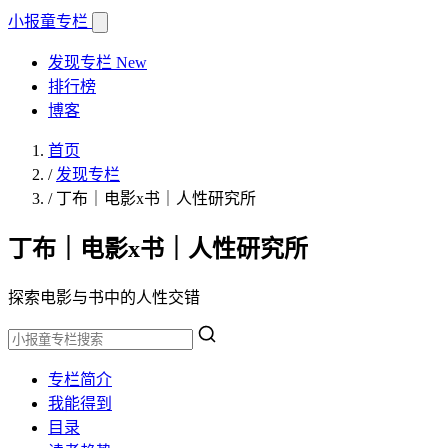
小报童
专栏
发现专栏
New
排行榜
博客
首页
/
发现专栏
/
丁布｜电影x书｜人性研究所
丁布｜电影x书｜人性研究所
探索电影与书中的人性交错
专栏简介
我能得到
目录