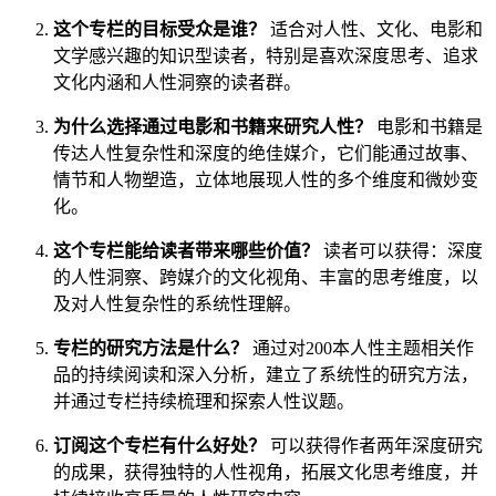
这个专栏的目标受众是谁？
适合对人性、文化、电影和
文学感兴趣的知识型读者，特别是喜欢深度思考、追求
文化内涵和人性洞察的读者群。
为什么选择通过电影和书籍来研究人性？
电影和书籍是
传达人性复杂性和深度的绝佳媒介，它们能通过故事、
情节和人物塑造，立体地展现人性的多个维度和微妙变
化。
这个专栏能给读者带来哪些价值？
读者可以获得：深度
的人性洞察、跨媒介的文化视角、丰富的思考维度，以
及对人性复杂性的系统性理解。
专栏的研究方法是什么？
通过对200本人性主题相关作
品的持续阅读和深入分析，建立了系统性的研究方法，
并通过专栏持续梳理和探索人性议题。
订阅这个专栏有什么好处？
可以获得作者两年深度研究
的成果，获得独特的人性视角，拓展文化思考维度，并