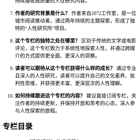
持续接收高质量的人性研究内容。
作者的研究背景是什么？
作者来自2072工作室，是一位
城市阅读推动者，通过两年持续的主题探索，形成了独
特的“人性研究所”项目。
这个专栏的独特之处在哪里？
区别于传统的文学或电影
评论，这个专栏致力于系统性地探索人性，并通过跨媒
介的方式提供更全面、更深入的洞察。
读者可以期待从这个专栏获得什么样的成长？
通过专业
且深入的人性研究，读者可以提升自己的文化素养、批
判性思维，并获得更丰富、更深层次的人性理解。
如何持续跟进这个专栏的内容？
建议直接订阅专栏，关
注作者的持续更新，并保持开放和思考的心态，深入参
与人性探索的旅程。
专栏目录