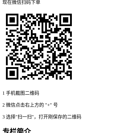
现在
微信扫码
下单
1
手机截图二维码
2
微信点击右上方的 "+" 号
3
选择"扫一扫"，打开刚保存的二维码
专栏简介