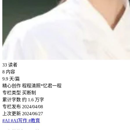
33
读者
8
内容
9.9
天/篇
精心创作
程程清照*忆君一程
专栏类型
买断制
累计字数
约 1.6 万字
专栏发布
2024/04/08
上次更新
2024/06/27
#AI
#AI写作
#教育