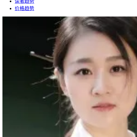
读者趋势
价格趋势