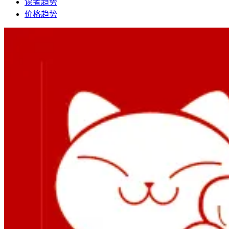
读者趋势
价格趋势