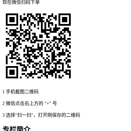
现在
微信扫码
下单
1
手机截图二维码
2
微信点击右上方的 "+" 号
3
选择"扫一扫"，打开刚保存的二维码
专栏简介