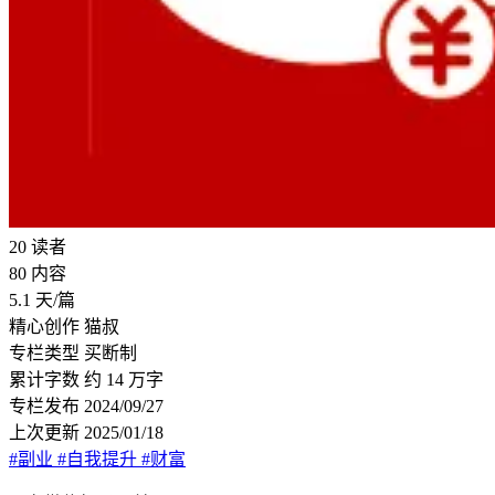
20
读者
80
内容
5.1
天/篇
精心创作
猫叔
专栏类型
买断制
累计字数
约 14 万字
专栏发布
2024/09/27
上次更新
2025/01/18
#副业
#自我提升
#财富