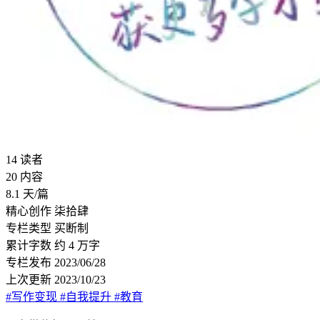
14
读者
20
内容
8.1
天/篇
精心创作
柒拾肆
专栏类型
买断制
累计字数
约 4 万字
专栏发布
2023/06/28
上次更新
2023/10/23
#写作变现
#自我提升
#教育