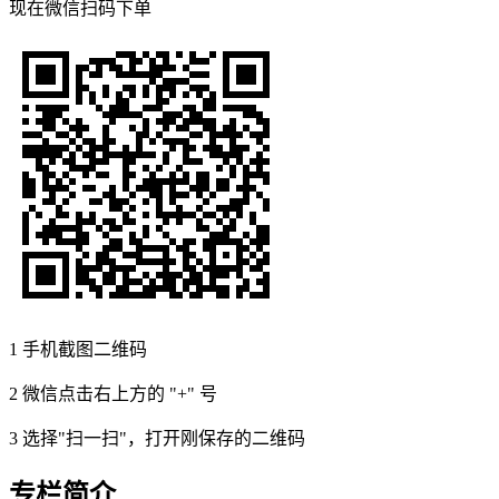
现在
微信扫码
下单
1
手机截图二维码
2
微信点击右上方的 "+" 号
3
选择"扫一扫"，打开刚保存的二维码
专栏简介