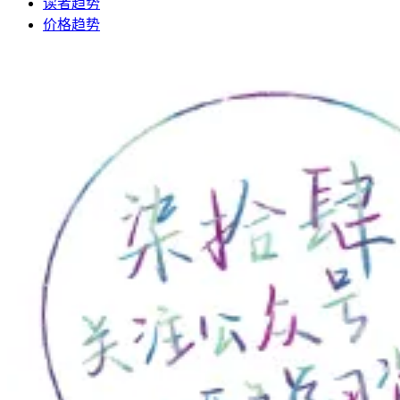
读者趋势
价格趋势