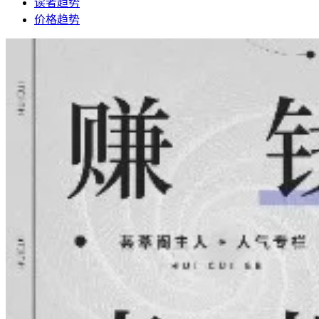
读者趋势
价格趋势