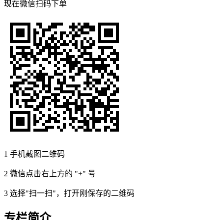
现在
微信扫码
下单
1
手机截图二维码
2
微信点击右上方的 "+" 号
3
选择"扫一扫"，打开刚保存的二维码
专栏简介