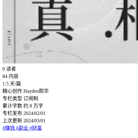
0
读者
84
内容
1.5
天/篇
精心创作
Hayden熙华
专栏类型
订阅制
累计字数
约 8 万字
专栏发布
2024/02/01
上次更新
2024/03/01
#赚钱
#副业
#财富