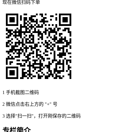
现在
微信扫码
下单
1
手机截图二维码
2
微信点击右上方的 "+" 号
3
选择"扫一扫"，打开刚保存的二维码
专栏简介