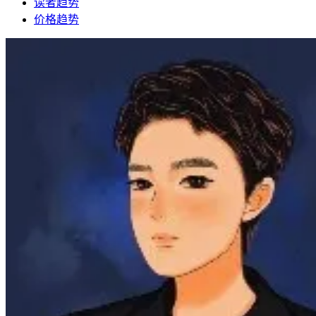
读者趋势
价格趋势