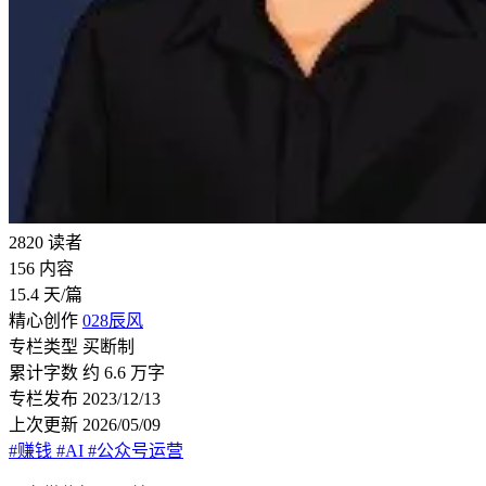
2820
读者
156
内容
15.4
天/篇
精心创作
028辰风
专栏类型
买断制
累计字数
约 6.6 万字
专栏发布
2023/12/13
上次更新
2026/05/09
#赚钱
#AI
#公众号运营