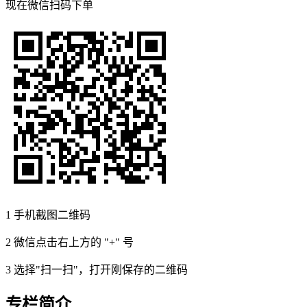
现在
微信扫码
下单
1
手机截图二维码
2
微信点击右上方的 "+" 号
3
选择"扫一扫"，打开刚保存的二维码
专栏简介