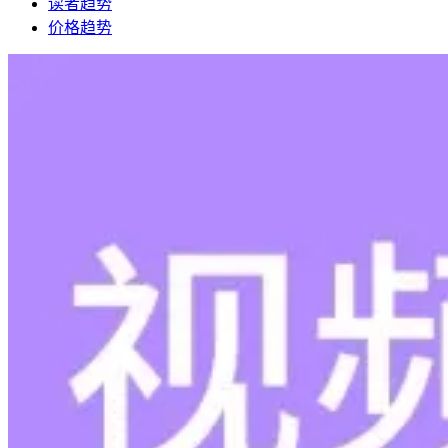
读者趋势
价格趋势