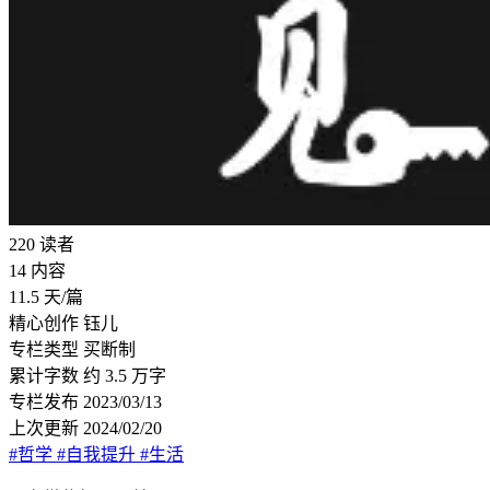
220
读者
14
内容
11.5
天/篇
精心创作
钰儿
专栏类型
买断制
累计字数
约 3.5 万字
专栏发布
2023/03/13
上次更新
2024/02/20
#哲学
#自我提升
#生活