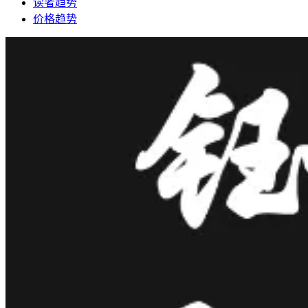
读者趋势
价格趋势