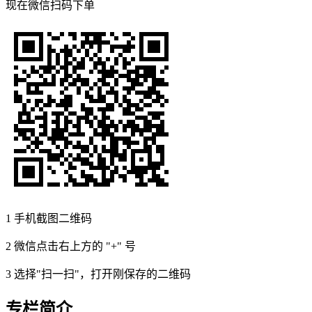
现在
微信扫码
下单
1
手机截图二维码
2
微信点击右上方的 "+" 号
3
选择"扫一扫"，打开刚保存的二维码
专栏简介