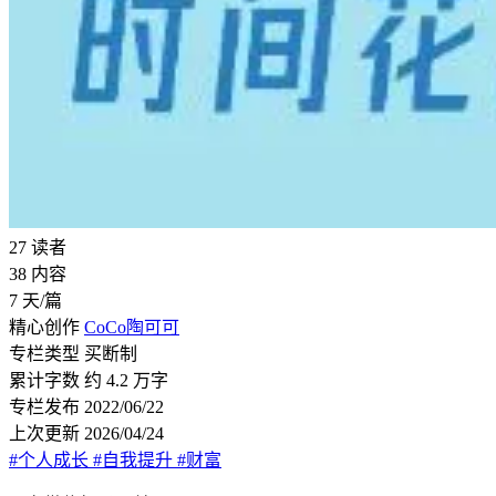
27
读者
38
内容
7
天/篇
精心创作
CoCo陶可可
专栏类型
买断制
累计字数
约 4.2 万字
专栏发布
2022/06/22
上次更新
2026/04/24
#个人成长
#自我提升
#财富