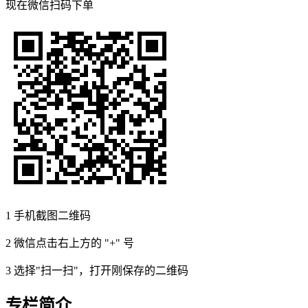
现在
微信扫码
下单
1
手机截图二维码
2
微信点击右上方的 "+" 号
3
选择"扫一扫"，打开刚保存的二维码
专栏简介