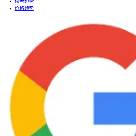
读者趋势
价格趋势