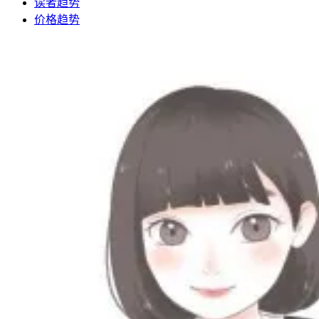
读者趋势
价格趋势