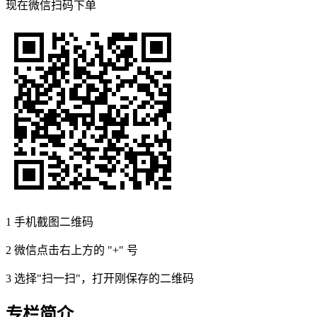
现在
微信扫码
下单
1
手机截图二维码
2
微信点击右上方的 "+" 号
3
选择"扫一扫"，打开刚保存的二维码
专栏简介