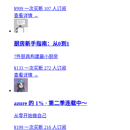
¥999
一次买断
107 人订阅
查看详情
→
厨房新手指南：从0到1
7件厨具构建最小厨房
¥133
一次买断
272 人订阅
查看详情
→
azure 的 1% · 第二季连载中～
从零开始做自己
¥199
一次买断
216 人订阅