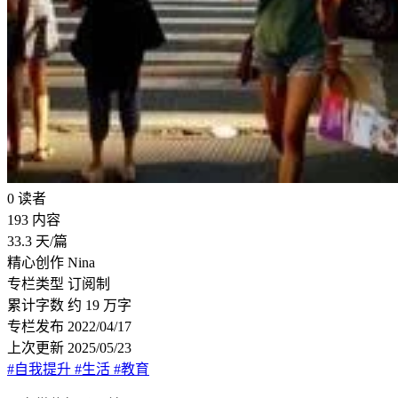
0
读者
193
内容
33.3
天/篇
精心创作
Nina
专栏类型
订阅制
累计字数
约 19 万字
专栏发布
2022/04/17
上次更新
2025/05/23
#自我提升
#生活
#教育