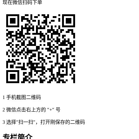
现在
微信扫码
下单
1
手机截图二维码
2
微信点击右上方的 "+" 号
3
选择"扫一扫"，打开刚保存的二维码
专栏简介