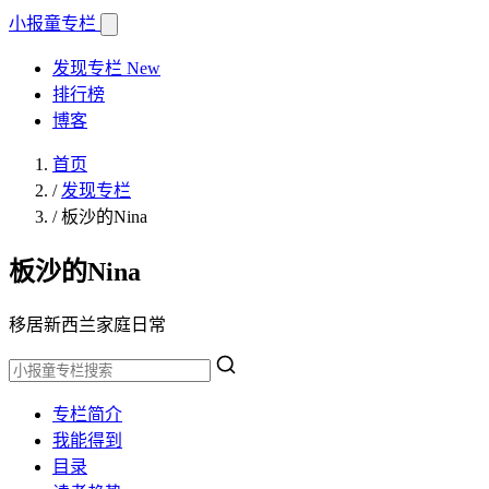
小报童
专栏
发现专栏
New
排行榜
博客
首页
/
发现专栏
/
板沙的Nina
板沙的Nina
移居新西兰家庭日常
专栏简介
我能得到
目录