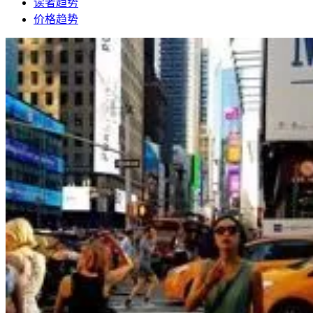
读者趋势
价格趋势