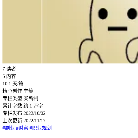
7
读者
5
内容
10.1
天/篇
精心创作
宁静
专栏类型
买断制
累计字数
约 1 万字
专栏发布
2022/10/02
上次更新
2022/11/17
#副业
#财富
#职业规划