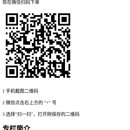
现在
微信扫码
下单
1
手机截图二维码
2
微信点击右上方的 "+" 号
3
选择"扫一扫"，打开刚保存的二维码
专栏简介