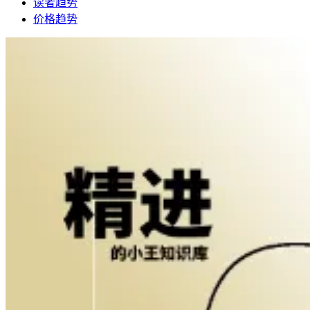
读者趋势
价格趋势