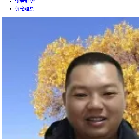
读者趋势
价格趋势