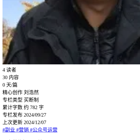
4
读者
30
内容
0
天/篇
精心创作
刘浩然
专栏类型
买断制
累计字数
约 782 字
专栏发布
2024/09/27
上次更新
2024/12/07
#副业
#营销
#公众号运营