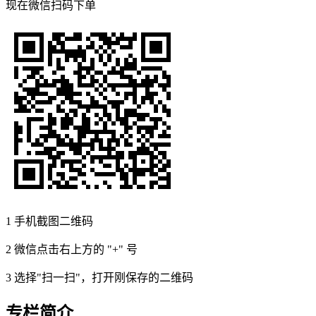
现在
微信扫码
下单
1
手机截图二维码
2
微信点击右上方的 "+" 号
3
选择"扫一扫"，打开刚保存的二维码
专栏简介