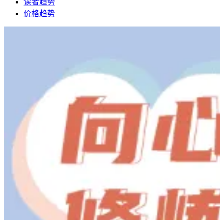
读者趋势
价格趋势