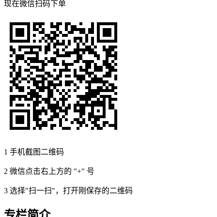
现在
微信扫码
下单
1
手机截图二维码
2
微信点击右上方的 "+" 号
3
选择"扫一扫"，打开刚保存的二维码
专栏简介