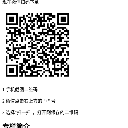
现在
微信扫码
下单
1
手机截图二维码
2
微信点击右上方的 "+" 号
3
选择"扫一扫"，打开刚保存的二维码
专栏简介