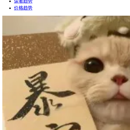
读者趋势
价格趋势