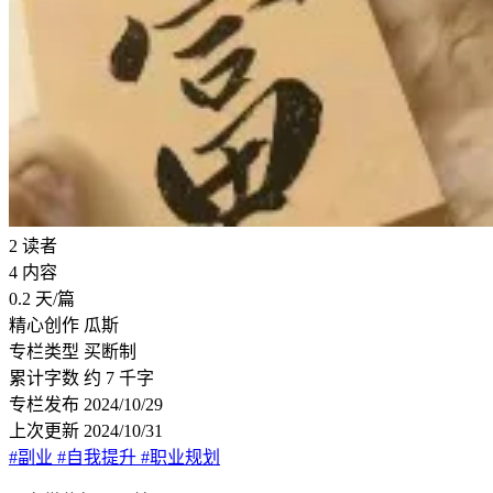
2
读者
4
内容
0.2
天/篇
精心创作
瓜斯
专栏类型
买断制
累计字数
约 7 千字
专栏发布
2024/10/29
上次更新
2024/10/31
#副业
#自我提升
#职业规划