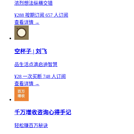
浓烈想法纵横交错
¥288
按期订阅
657 人订阅
查看详情
→
空杯子 | 刘飞
品生活点滴启迪智慧
¥28
一次买断
748 人订阅
查看详情
→
千万增收咨询心得手记
轻松赚百万秘诀