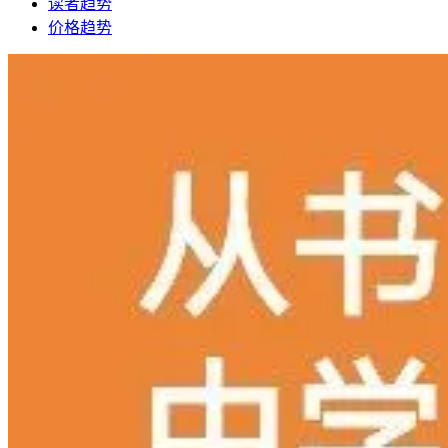
读者趋势
价格趋势