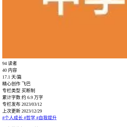
94
读者
40
内容
17.1
天/篇
精心创作
飞巴
专栏类型
买断制
累计字数
约 6.9 万字
专栏发布
2023/03/12
上次更新
2023/12/29
#个人成长
#哲学
#自我提升