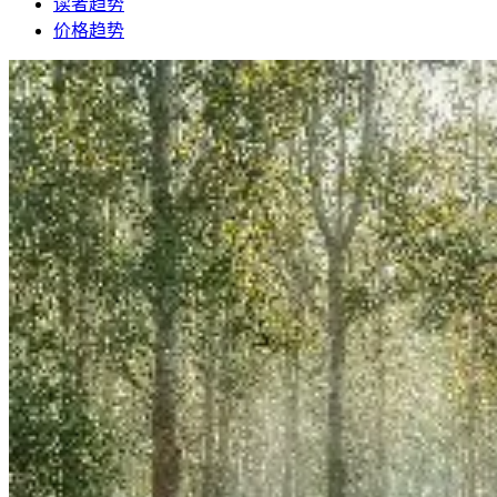
读者趋势
价格趋势