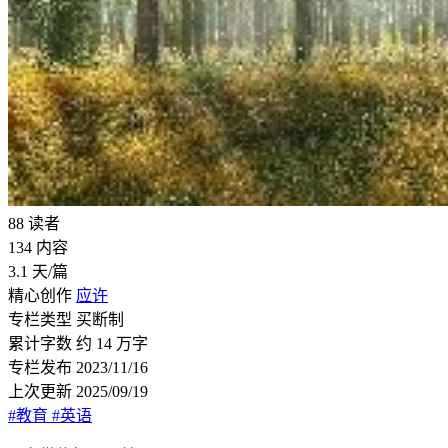
88
读者
134
内容
3.1
天/篇
精心创作
应许
专栏类型
买断制
累计字数
约 14 万字
专栏发布
2023/11/16
上次更新
2025/09/19
#教育
#英语