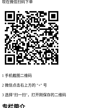
现在
微信扫码
下单
1
手机截图二维码
2
微信点击右上方的 "+" 号
3
选择"扫一扫"，打开刚保存的二维码
专栏简介