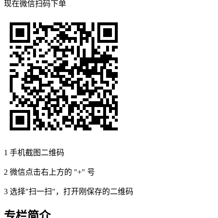
现在
微信扫码
下单
1
手机截图二维码
2
微信点击右上方的 "+" 号
3
选择"扫一扫"，打开刚保存的二维码
专栏简介