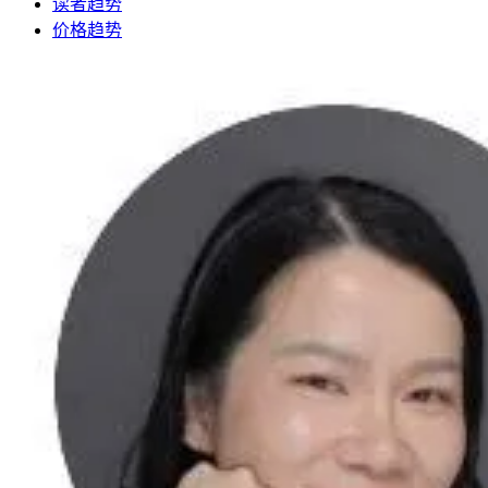
读者趋势
价格趋势