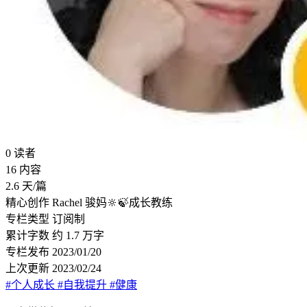
0
读者
16
内容
2.6
天/篇
精心创作
Rachel 骏妈🔆🍃成长教练
专栏类型
订阅制
累计字数
约 1.7 万字
专栏发布
2023/01/20
上次更新
2023/02/24
#个人成长
#自我提升
#健康