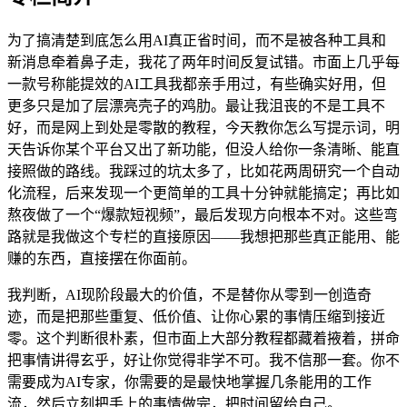
为了搞清楚到底怎么用AI真正省时间，而不是被各种工具和
新消息牵着鼻子走，我花了两年时间反复试错。市面上几乎每
一款号称能提效的AI工具我都亲手用过，有些确实好用，但
更多只是加了层漂亮壳子的鸡肋。最让我沮丧的不是工具不
好，而是网上到处是零散的教程，今天教你怎么写提示词，明
天告诉你某个平台又出了新功能，但没人给你一条清晰、能直
接照做的路线。我踩过的坑太多了，比如花两周研究一个自动
化流程，后来发现一个更简单的工具十分钟就能搞定；再比如
熬夜做了一个“爆款短视频”，最后发现方向根本不对。这些弯
路就是我做这个专栏的直接原因——我想把那些真正能用、能
赚的东西，直接摆在你面前。
我判断，AI现阶段最大的价值，不是替你从零到一创造奇
迹，而是把那些重复、低价值、让你心累的事情压缩到接近
零。这个判断很朴素，但市面上大部分教程都藏着掖着，拼命
把事情讲得玄乎，好让你觉得非学不可。我不信那一套。你不
需要成为AI专家，你需要的是最快地掌握几条能用的工作
流，然后立刻把手上的事情做完，把时间留给自己。