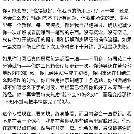
你可能会想：“说得挺好，但我真的能用上吗？万一学了还是
不会怎么办？”我回答不了所有问题，但我能承诺的是：专栏
里每一个教程、每一套模板，都是我自己跑通过、确认能减少
你一次加班或者能赚到一笔钱的东西。没有概念，没有空话，
只有你打开就能用的提示词和拆解到步骤级的操作流程。如果
一篇文章不能让你在下次工作时省下十分钟，那就是我失职。
如果你订阅后真的愿意每篇都看一遍——不用多，每周花二十
分钟就行——你的工具箱会彻底更新一次。你领导还在苦兮兮
地改PPT的时候，你已经用AI生成了初稿；你同事还在纠结怎
么起标题的时候，你已经用提示词跑了十条选题；你想做副业
却不知道怎么下手的时候，专栏里已经帮你拆好了从零到一的
路径。你不再需要每天焦虑“我不会AI怎么办”，而是变成那种
“不知不觉就把事情做完了”的人。
这个专栏现在只要99块，终身能看，而且内容会一直更新。我
不是在卖一个课程，我是在帮你从那些破事里解脱出来。你现
在就可以点订阅，然后打开第一篇。你会发现，最该被感谢的