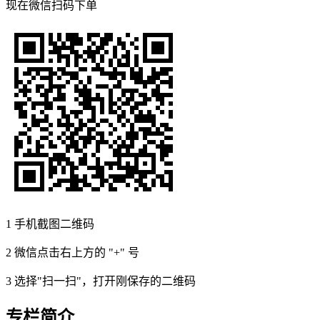
现在
微信扫码
下单
1
手机截图二维码
2
微信点击右上方的 "+" 号
3
选择"扫一扫"，打开刚保存的二维码
专栏简介