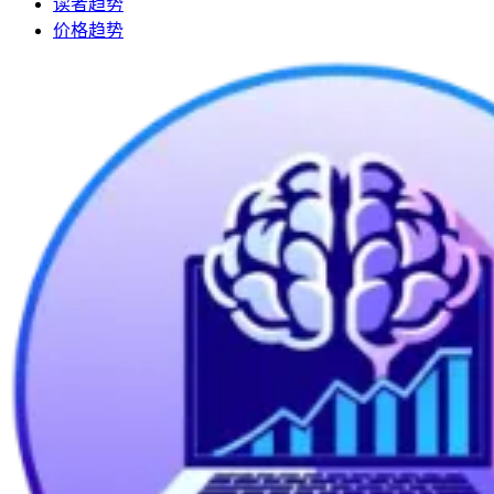
读者趋势
价格趋势