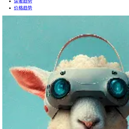
读者趋势
价格趋势