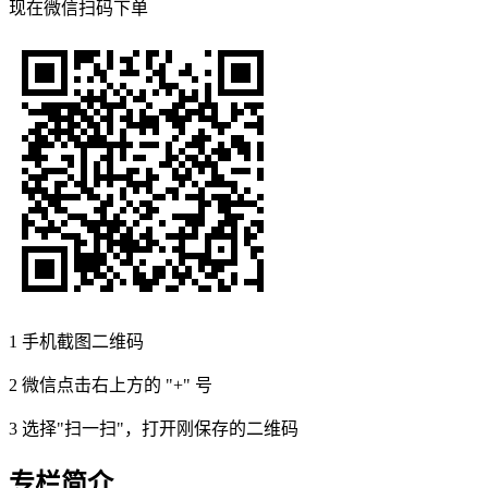
现在
微信扫码
下单
1
手机截图二维码
2
微信点击右上方的 "+" 号
3
选择"扫一扫"，打开刚保存的二维码
专栏简介