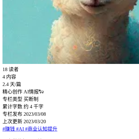
18
读者
4
内容
2.4
天/篇
精心创作
AI情报🐑
专栏类型
买断制
累计字数
约 4 千字
专栏发布
2023/03/08
上次更新
2023/03/20
#赚钱
#AI
#商业认知提升