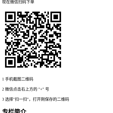
现在
微信扫码
下单
1
手机截图二维码
2
微信点击右上方的 "+" 号
3
选择"扫一扫"，打开刚保存的二维码
专栏简介