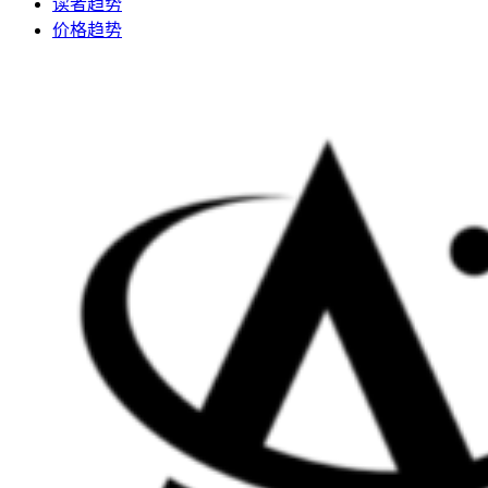
读者趋势
价格趋势