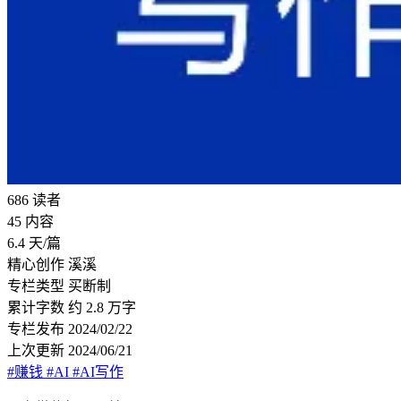
686
读者
45
内容
6.4
天/篇
精心创作
溪溪
专栏类型
买断制
累计字数
约 2.8 万字
专栏发布
2024/02/22
上次更新
2024/06/21
#赚钱
#AI
#AI写作