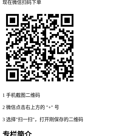
现在
微信扫码
下单
1
手机截图二维码
2
微信点击右上方的 "+" 号
3
选择"扫一扫"，打开刚保存的二维码
专栏简介