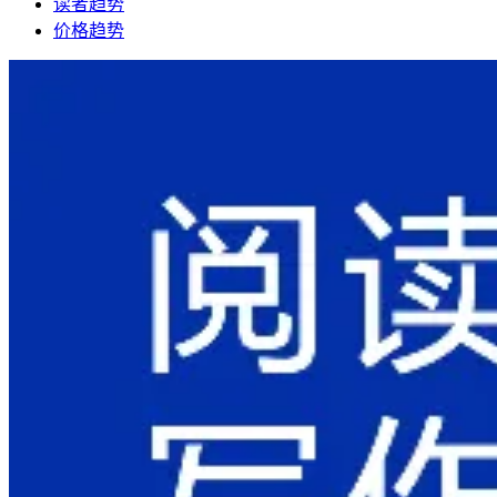
读者趋势
价格趋势