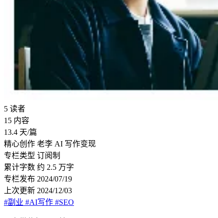
5
读者
15
内容
13.4
天/篇
精心创作
老李 AI 写作变现
专栏类型
订阅制
累计字数
约 2.5 万字
专栏发布
2024/07/19
上次更新
2024/12/03
#副业
#AI写作
#SEO