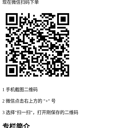
现在
微信扫码
下单
1
手机截图二维码
2
微信点击右上方的 "+" 号
3
选择"扫一扫"，打开刚保存的二维码
专栏简介