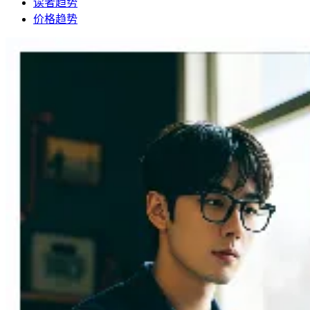
读者趋势
价格趋势