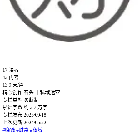
17
读者
42
内容
13.9
天/篇
精心创作
石头 ｜私域运营
专栏类型
买断制
累计字数
约 2.7 万字
专栏发布
2023/09/18
上次更新
2024/05/22
#赚钱
#财富
#私域