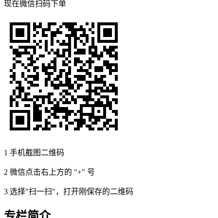
现在
微信扫码
下单
1
手机截图二维码
2
微信点击右上方的 "+" 号
3
选择"扫一扫"，打开刚保存的二维码
专栏简介