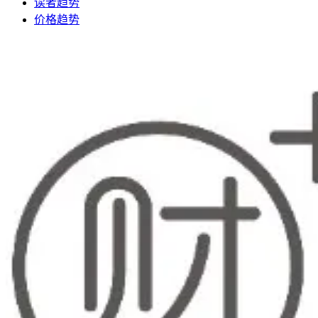
读者趋势
价格趋势