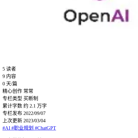
5
读者
9
内容
0
天/篇
精心创作
常常
专栏类型
买断制
累计字数
约 2.1 万字
专栏发布
2022/09/07
上次更新
2023/03/04
#AI
#职业规划
#ChatGPT