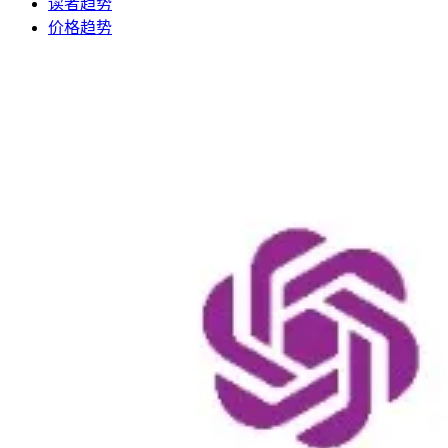
读者趋势
价格趋势