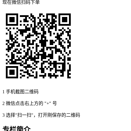
现在
微信扫码
下单
1
手机截图二维码
2
微信点击右上方的 "+" 号
3
选择"扫一扫"，打开刚保存的二维码
专栏简介