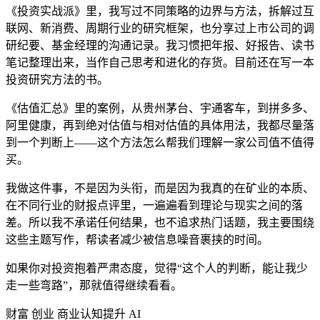
《投资实战派》里，我写过不同策略的边界与方法，拆解过互
联网、新消费、周期行业的研究框架，也分享过上市公司的调
研纪要、基金经理的沟通记录。我习惯把年报、好报告、读书
笔记整理出来，当作自己思考和进化的存货。目前还在写一本
投资研究方法的书。
《估值汇总》里的案例，从贵州茅台、宇通客车，到拼多多、
阿里健康，再到绝对估值与相对估值的具体用法，我都尽量落
到一个判断上——这个方法怎么帮我们理解一家公司值不值得
买。
我做这件事，不是因为头衔，而是因为我真的在矿业的本质、
在不同行业的财报点评里，一遍遍看到理论与现实之间的落
差。所以我不承诺任何结果，也不追求热门话题，我主要围绕
这些主题写作，帮读者减少被信息噪音裹挟的时间。
如果你对投资抱着严肃态度，觉得“这个人的判断，能让我少
走一些弯路”，那就值得继续看看。
财富
创业
商业认知提升
AI