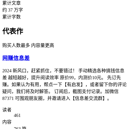
累计文章
约 37 万字
累计字数
代表作
购买人数最多
内容量更高
网赚信息差
2024 新风口，赶紧抓住，不要错过！ 手动精选各种搞钱信息
差 越短越好，提升阅读效率 原价99，内测价10元。 先订先
赚。如果认为有用，帮点一下【有启发】，或者留下你的评论
疑问，我们将及时解答。 订阅后，截图支付记录。加微信
87371 可围观朋友圈，并邀请进入【信息差交流群】。
读者
461
内容
763 篇