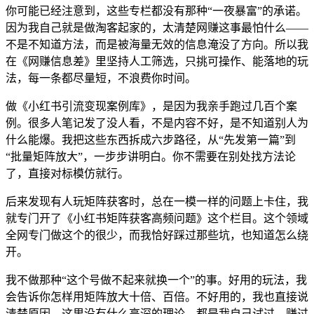
你可能已经注意到，这些专栏都没有那种“一夜暴富”的承诺。
因为我自己就是做淘客起家的，太清楚网赚这事最怕什么——
不是不知道方法，而是被海量无效的信息淹没了方向。所以我
在《网赚信息差》里坚持人工筛选，只挑可操作、能落地的玩
法，每一条都尽量短，不浪费你时间。
做《小红书引流变现案例库》，是因为我亲手跑过几百个案
例。很多人笔记发了没人看，不是内容不好，是不知道别人为
什么能爆。我把这些东西拆成六步路径，从“先发第一篇”到
“批量矩阵放大”，一步步讲明白。你不需要在别处找方法论
了，直接对标模仿就行。
后来发现有人玩矩阵获客时，总在一模一样的问题上卡住，我
就专门开了《小红书矩阵获客高频问题》这个栏目。这个领域
全网专门做这个的很少，而我恰好踩过那些坑，也知道怎么绕
开。
我不做那种“这个号做不起来就换一个”的事。好用的玩法，我
会告诉你怎样用矩阵放大十倍、百倍。不好用的，我也直接说
清楚原因。这里没有什么高深的理论，都是我自己试过、赚过