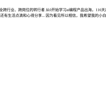
完全跨行业、跨岗位的转行者 从0开始学习ai编程产品出海，116天出单
思考，还有生活点滴和心得分享... 因为看见所以相信，我希望我