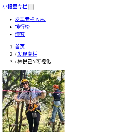
小报童
专栏
发现专栏
New
排行榜
博客
首页
/
发现专栏
/
林悦己N可视化